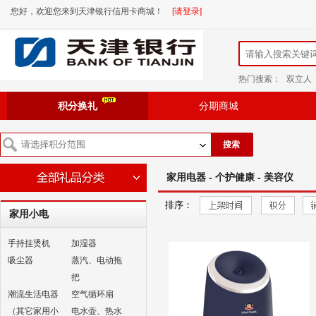
您好，欢迎您来到天津银行信用卡商城！
[请登录]
热门搜索：
双立人
积分换礼
分期商城
搜索
家用电器 - 个护健康 - 美容仪
排序：
家用小电
手持挂烫机
加湿器
吸尘器
蒸汽、电动拖
把
潮流生活电器
空气循环扇
（其它家用小
电水壶、热水