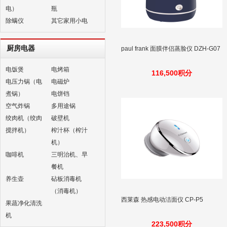
电）
瓶
除螨仪
其它家用小电
厨房电器
paul frank 面膜伴侣蒸脸仪 DZH-G07
电饭煲
电烤箱
116,500积分
电压力锅（电
电磁炉
煮锅）
电饼铛
空气炸锅
多用途锅
绞肉机（绞肉
破壁机
搅拌机）
榨汁杯（榨汁
机）
咖啡机
三明治机、早
餐机
养生壶
砧板消毒机
（消毒机）
西莱森 热感电动洁面仪 CP-P5
果蔬净化清洗
机
223,500积分