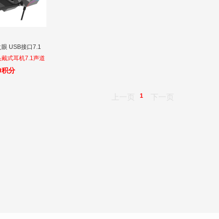
眼 USB接口7.1
戴式耳机7.1声道
和平精英职业电竞
00积分
本通用带麦克风话
1
上一页
下一页