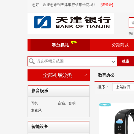
您好，欢迎您来到天津银行信用卡商城！
[请登录]
热
积分换礼
分期商城
搜索
数码办公
排序：
影音娱乐
耳机
音箱、音响
麦克风
智能设备