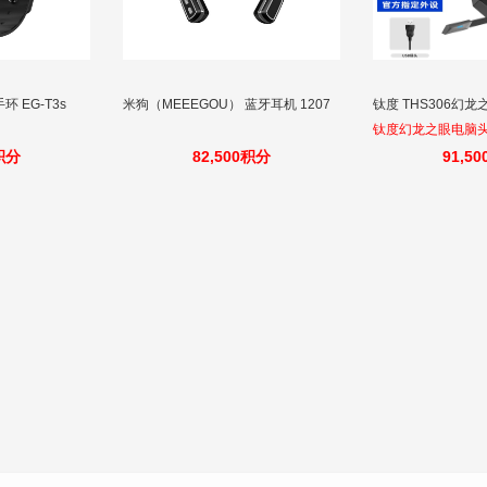
环 EG-T3s
米狗（MEEEGOU） 蓝牙耳机 1207
钛度 THS306幻龙之
钛度幻龙之眼电脑头
吃鸡耳麦听声辩位
0积分
82,500积分
91,5
游戏有线台式笔记
筒