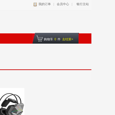
我的订单
|
会员中心
|
银行主站
购物车
0
件
去结算>