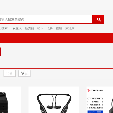
门搜索：
双立人
新秀丽
松下
飞科
德铂
苏泊尔