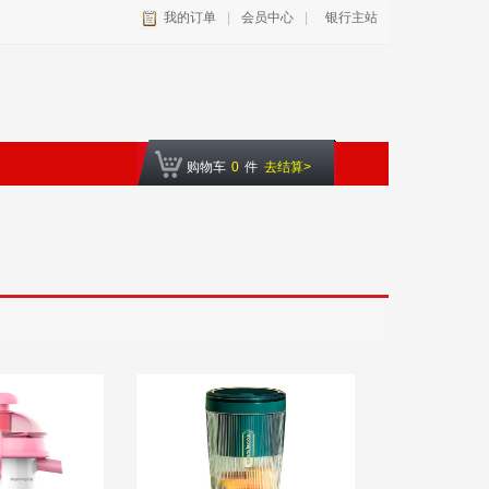
我的订单
|
会员中心
|
银行主站
购物车
0
件
去结算>