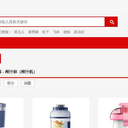
门搜索：
双立人
新秀丽
松下
飞科
德铂
苏泊尔
器 - 榨汁杯（榨汁机）