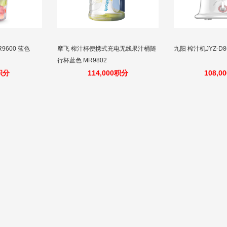
9600 蓝色
摩飞 榨汁杯便携式充电无线果汁桶随
九阳 榨汁机JYZ-D86
行杯蓝色 MR9802
0积分
114,000积分
108,0