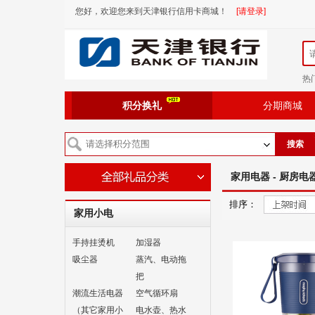
您好，欢迎您来到天津银行信用卡商城！
[请登录]
热
积分换礼
分期商城
搜索
家用电器 - 厨房电
排序：
家用小电
手持挂烫机
加湿器
吸尘器
蒸汽、电动拖
把
潮流生活电器
空气循环扇
（其它家用小
电水壶、热水