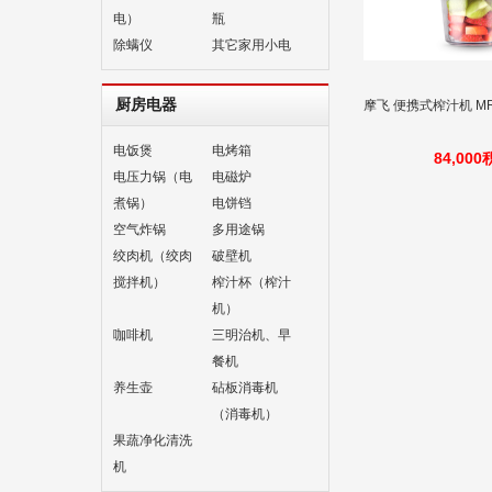
电）
瓶
除螨仪
其它家用小电
厨房电器
摩飞 便携式榨汁机 MR
电饭煲
电烤箱
84,00
电压力锅（电
电磁炉
煮锅）
电饼铛
空气炸锅
多用途锅
绞肉机（绞肉
破壁机
搅拌机）
榨汁杯（榨汁
机）
咖啡机
三明治机、早
餐机
养生壶
砧板消毒机
（消毒机）
果蔬净化清洗
机