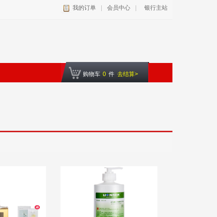
我的订单
|
会员中心
|
银行主站
购物车
0
件
去结算>