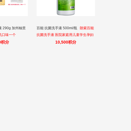
 290g 加州柚里
百能 抗菌洗手液 500ml/瓶
朗索百能
机口味一个
抗菌洗手液 医院家庭用儿童学生孕妇
杀菌消毒洗手液500ml
00积分
10,500积分