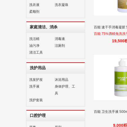
洗衣液
洗衣凝珠
柔顺剂
家庭清洁、消杀
百能 速干手消毒凝胶 5
百能 75%酒精免洗洗
洗洁精
消毒液
庭医院学校企业儿童
19,50
油污净
洁厕剂
液
清洁工具
洗护用品
洗发护发
沐浴用品
洗手液
身体护理、工
具
洗护套装
百能 卫生洗手液 500m
口腔护理
9,000