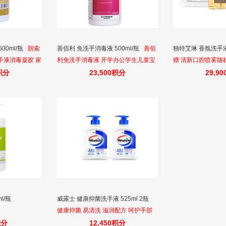
00ml/瓶
朗索
善佰利 免洗手消毒液 500ml/瓶
善佰
独特艾琳 香氛洗手液
手液消毒凝胶 家
利免洗手消毒液 开学办公学生儿童宝
赠 清新口腔喷雾随
学生免洗手消毒
宝含酒精免水洗速干消毒杀菌喷雾
0积分
23,500积分
29,9
500ml
l/瓶
威露士 健康抑菌洗手液 525ml 2瓶
健康抑菌 易清洗 滋润配方 呵护手部
积分
12,450积分