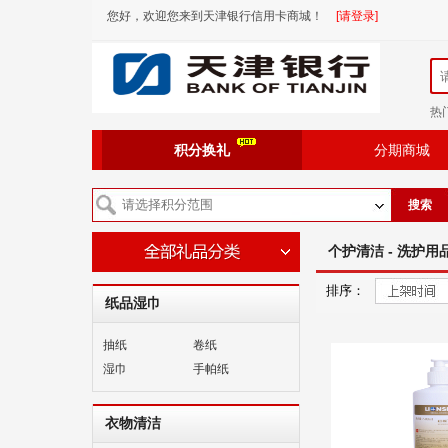
您好，欢迎您来到天津银行信用卡商城！
[请登录]
热
积分换礼
分期商城
搜索
个护清洁 - 洗护用品
排序：
纸品湿巾
抽纸
卷纸
湿巾
手帕纸
衣物清洁