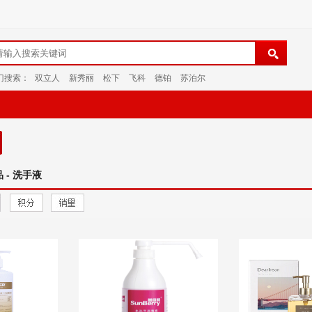
门搜索：
双立人
新秀丽
松下
飞科
德铂
苏泊尔
 - 洗手液