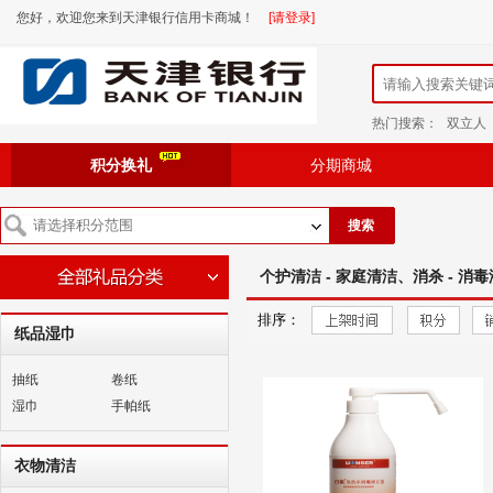
您好，欢迎您来到天津银行信用卡商城！
[请登录]
热门搜索：
双立人
积分换礼
分期商城
搜索
个护清洁 - 家庭清洁、消杀 - 消毒
排序：
纸品湿巾
抽纸
卷纸
湿巾
手帕纸
衣物清洁