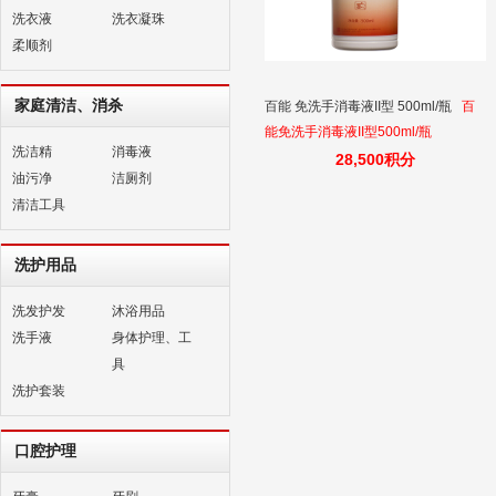
洗衣液
洗衣凝珠
柔顺剂
家庭清洁、消杀
百能 免洗手消毒液II型 500ml/瓶
百
能免洗手消毒液II型500ml/瓶
洗洁精
消毒液
28,500积分
油污净
洁厕剂
清洁工具
洗护用品
洗发护发
沐浴用品
洗手液
身体护理、工
具
洗护套装
口腔护理