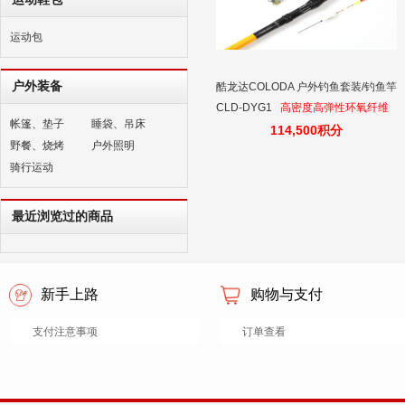
运动包
户外装备
酷龙达COLODA 户外钓鱼套装/钓鱼竿
CLD-DYG1
高密度高弹性环氧纤维
帐篷、垫子
睡袋、吊床
，一套在手 ，直接去钓鱼
114,500积分
野餐、烧烤
户外照明
骑行运动
最近浏览过的商品
新手上路
购物与支付
支付注意事项
订单查看