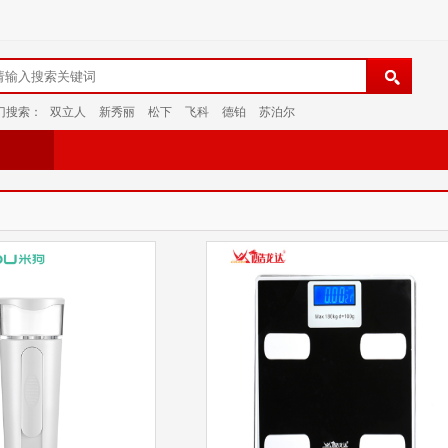
门搜索：
双立人
新秀丽
松下
飞科
德铂
苏泊尔