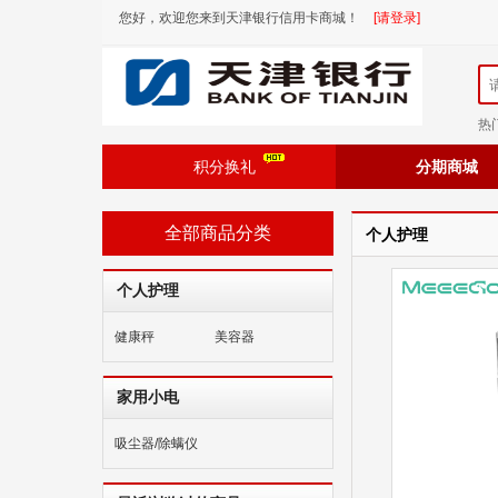
您好，欢迎您来到天津银行信用卡商城！
[请登录]
热
积分换礼
分期商城
全部商品分类
个人护理
个人护理
健康秤
美容器
家用小电
吸尘器/除螨仪