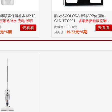
米喷雾保湿补水 MX19
酷龙达COLODA 智能APP体脂称
层渗透补水 充电 照明
CLD-TZC001
多项数据健康监测，
称重更方便属性
元
商城价：112.0元
去看看
去看看
34元*6期
19.23元*6期
分期价：