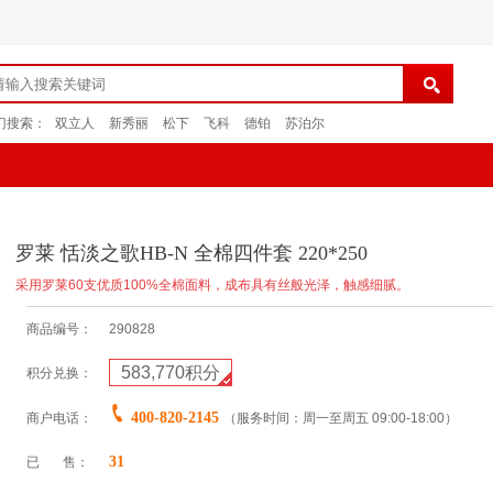
门搜索：
双立人
新秀丽
松下
飞科
德铂
苏泊尔
罗莱 恬淡之歌HB-N 全棉四件套 220*250
采用罗莱60支优质100%全棉面料，成布具有丝般光泽，触感细腻。
商品编号：
290828
583,770
积分
积分兑换：
400-820-2145
商户电话：
（服务时间：周一至周五 09:00-18:00）
31
已 售：