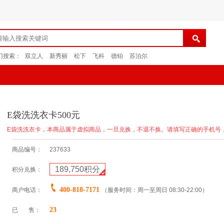
门搜索：
双立人
新秀丽
松下
飞科
德铂
苏泊尔
E袋洗洗衣卡500元
E袋洗洗衣卡，本商品属于虚拟商品，一旦兑换，不退不换。请填写正确的手机号
商品编号：
237633
189,750
积分
积分兑换：
400-818-7171
商户电话：
（服务时间：周一至周日 08:30-22:00）
23
已 售：