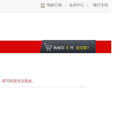
我的订单
|
会员中心
|
银行主站
购物车
0
件
去结算>
，填写错误无法退改。